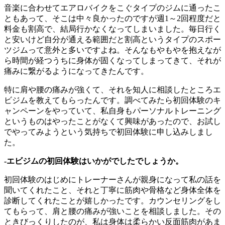
音楽に合わせてエアロバイクをこぐタイプのジムに通ったこ
ともあって、そこは中々良かったのですが週1～2回程度だと
料金も割高で、結局行かなくなってしまいました。毎日行く
と安いけど自分が通える範囲だと割高というタイプのスポー
ツジムって意外と多いですよね。そんなもやもやを抱えなが
ら時間が経つうちに身体が固くなってしまってきて、それが
痛みに繋がるようになってきたんです。
特に肩や腰の痛みが強くて、それを知人に相談したところエ
ビジムを教えてもらったんです。調べてみたら初回体験のキ
ャンペーンをやっていて、私自身もパーソナルトレーニング
というものはやったことがなくて興味があったので、お試し
でやってみようという気持ちで初回体験に申し込みしまし
た。
-エビジムの初回体験はいかがでしたでしょうか。
初回体験のはじめにトレーナーさんが親身になって私の話を
聞いてくれたこと、それと丁寧に筋肉や骨格など身体全体を
診断してくれたことが嬉しかったです。カウンセリングをし
てもらって、肩と腰の痛みが強いことを相談しました。その
ときびっくりしたのが、私は身体は柔らかい反面筋肉があま