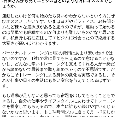
-吉田さんから見てエビジムはどのような方にオススメでし
ょうか。
運動したいけど何を始めたら良いかわからないという方にぜ
ひオススメしたいです。いまはヨガやピラティス、24時間ジ
ムなど様々な選択肢があると思うのですが、運動って始める
のは簡単でも継続するのが何よりも難しいものだなと思いま
す。私自身も右往左往してエビジムに出会ったので継続する
大変さが痛いほどわかります。
パーソナルトレーニングは1回の費用はあまり安いわけでは
ないのですが、1対1で常に見てもらえるので怠けることがな
いし、どんなに辛いトレーニングも支えてくれる人が一緒だ
から諦めないで最後まで取り組めちゃうので不思議です。だ
からこそトレーニングによる身体の変化も実感できるし、そ
れが仕事や日々の生活にも良い変化を与えてくれるはずで
す。
もし運動が足りないと思っても宿題を出してもらうこともで
きるし、自分の仕事やライフスタイルにあわせてトレーニン
グを提案してもらえるので、本当に誰もが続けやすいんじゃ
ないかなと思います。もし24時間ジムに通って月1～2回しか