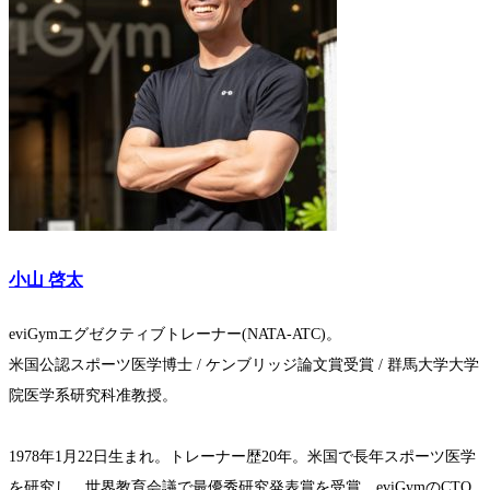
小山 啓太
eviGymエグゼクティブトレーナー(NATA-ATC)。
米国公認スポーツ医学博士 / ケンブリッジ論文賞受賞 / 群馬大学大学
院医学系研究科准教授。
1978年1月22日生まれ。トレーナー歴20年。米国で長年スポーツ医学
を研究し、世界教育会議で最優秀研究発表賞を受賞。eviGymのCTO