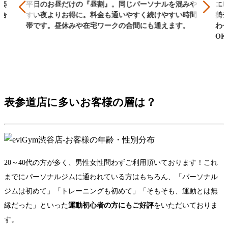
や
エビジムをお得に体験できるキャンペーン実施中。姿
平
間
勢チェック→トレーニングまで60分。目的と体力に合
す
わせて無理なく進めます。ウェア貸出ありで手ぶら
帯
OK。予約制で待ち時間なし。入会は後日でも。
表参道店に多いお客様の層は？
20～40代の方が多く、男性女性問わずご利用頂いております！これ
までにパーソナルジムに通われている方はもちろん、「パーソナル
ジムは初めて」「トレーニングも初めて」「そもそも、運動とは無
縁だった」といった
運動初心者の方にもご好評
をいただいておりま
す。