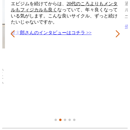
エビジムを続けてからは、
20代のころよりもメンタ
通
ルもフィジカルも良く
なっていて、年々良くなって
ル
いる気がします。こんな良いサイクル、ずっと続け
ー
たいじゃないですか。
侑
健太郎さんのインタビューはコチラ >>
で
に
い