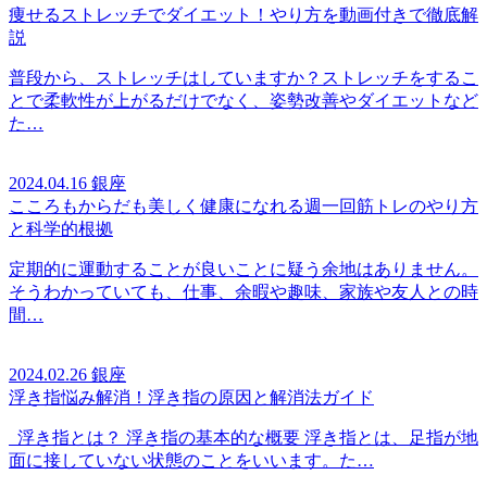
痩せるストレッチでダイエット！やり方を動画付きで徹底解
説
普段から、ストレッチはしていますか？ストレッチをするこ
とで柔軟性が上がるだけでなく、姿勢改善やダイエットなど
た…
2024.04.16
銀座
こころもからだも美しく健康になれる週一回筋トレのやり方
と科学的根拠
定期的に運動することが良いことに疑う余地はありません。
そうわかっていても、仕事、余暇や趣味、家族や友人との時
間…
2024.02.26
銀座
浮き指悩み解消！浮き指の原因と解消法ガイド
浮き指とは？ 浮き指の基本的な概要 浮き指とは、足指が地
面に接していない状態のことをいいます。た…