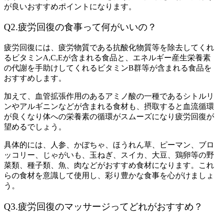
が良いおすすめポイントになります。
Q2.疲労回復の食事って何がいいの
？
疲労回復には、疲労物質である抗酸化物質等を除去してくれ
る
ビタミンA,C,Eが含まれる食品
と、エネルギー産生栄養素
の代謝を手助けしてくれる
ビタミンB群等が含まれる食品
を
おすすめします。
加えて、血管拡張作用のあるアミノ酸の一種である
シトルリ
ンやアルギニンなどが含まれる食材
も、摂取すると血流循環
が良くなり体への栄養素の循環がスムーズになり疲労回復が
望めるでしょう。
具体的には、
人参、かぼちゃ、ほうれん草、ピーマン、ブロ
ッコリー、じゃがいも、玉ねぎ、スイカ、大豆、鶏卵等の野
菜類、種子類、魚、肉など
がおすすめ食材になります。これ
らの食材を意識して使用し、彩り豊かな食事を心がけましょ
う。
Q3.疲労回復のマッサージってどれがおすすめ
？