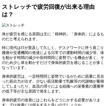
ストレッチで疲労回復が出来る理由
は？
体が疲労を感じる原因は主に「精神的」「身体的」によるも
のだと考えられます。
特に現代はITが普及して久しく、デスクワークに伴う肩こり
腰痛や交通機関の発達による日常での運動時間の減少等、体
を動かす時間の減少や長時間同じ姿勢でいる機会が多く、そ
のため少し体を動かすだけで身体的疲労を感じることが多く
なっています。
身体的疲労は、一定時間同じ姿勢でいるがために筋量に見合
った筋出力が出ず、
少ない筋活動量で乳酸等の代謝物が蓄積
してしまったり、血流の滞りによる組織への栄養素の運搬率
の低下等が主な原因
で発生します。
身体的疲労の改善にはこれらをどうにかする必要があリま
す。では改善には何をすると良いのでしょうか。