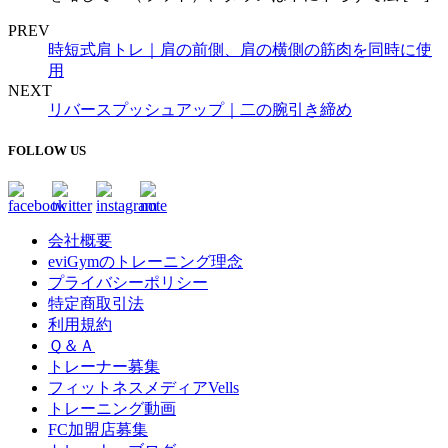
PREV
時短式肩トレ｜肩の前側、肩の横側の筋肉を同時に使
用
NEXT
リバースプッシュアップ｜二の腕引き締め
FOLLOW US
会社概要
eviGymのトレーニング理念
プライバシーポリシー
特定商取引法
利用規約
Ｑ＆Ａ
トレーナー募集
フィットネスメディアVells
トレーニング動画
FC加盟店募集