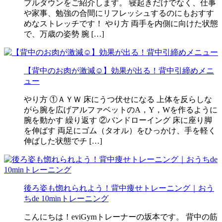
プルダウンをご紹介します。 寝起きだけでなく、仕事
や家事、勉強の合間にリフレッシュするのにもおすす
めなストレッチです！ やり方 両手を内側に向けた状態
で、万歳の姿勢 腕 […]
【背中のお肉が激減☺】効果が出る！背中引締めメニ
ュー
やり方 ①ＡＹＷ 床にうつ伏せになる 上体を反らしな
がら腕を広げアルファベットのA，Y，Wを作るように
腕を動かす 繰り返す ②バンドローイング 床に座り脚
を伸ばす 両足にゴム（タオル）をひっかけ、手を軽く
伸ばした状態でチ […]
後ろ姿も惚れられよう！背中痩せトレーニング｜おう
ちde 10minトレーニング
こんにちは！eviGymトレーナーの坂本です。 背中の筋