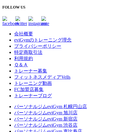
FOLLOW US
会社概要
eviGymのトレーニング理念
プライバシーポリシー
特定商取引法
利用規約
Ｑ＆Ａ
トレーナー募集
フィットネスメディアVells
トレーニング動画
FC加盟店募集
トレーナーブログ
パーソナルジムeviGym 札幌円山店
パーソナルジムeviGym 旭川店
パーソナルジムeviGym 新宿店
パーソナルジムeviGym 渋谷店
パーソナルジムeviGym 恵比寿店