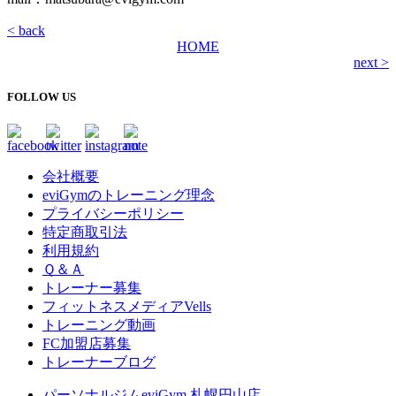
< back
HOME
next >
FOLLOW US
会社概要
eviGymのトレーニング理念
プライバシーポリシー
特定商取引法
利用規約
Ｑ＆Ａ
トレーナー募集
フィットネスメディアVells
トレーニング動画
FC加盟店募集
トレーナーブログ
パーソナルジムeviGym 札幌円山店