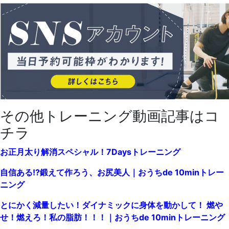
その他トレーニング動画記事はコ
チラ
お正月太り解消スペシャル！7Daysトレーニング
自信ある!?鍛えて作ろう、お尻美人｜おうちde 10minトレー
ニング
とにかく減量したい！ダイナミックに身体を動かして！ 燃や
せ！燃えろ！私の脂肪！！！｜おうちde 10minトレーニング