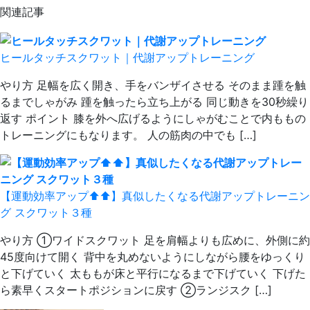
関連記事
ヒールタッチスクワット｜代謝アップトレーニング
やり方 足幅を広く開き、手をバンザイさせる そのまま踵を触
るまでしゃがみ 踵を触ったら立ち上がる 同じ動きを30秒繰り
返す ポイント 膝を外へ広げるようにしゃがむことで内ももの
トレーニングにもなります。 人の筋肉の中でも […]
【運動効率アップ⬆️⬆️】真似したくなる代謝アップトレーニン
グ スクワット３種
やり方 ①ワイドスクワット 足を肩幅よりも広めに、外側に約
45度向けて開く 背中を丸めないようにしながら腰をゆっくり
と下げていく 太ももが床と平行になるまで下げていく 下げた
ら素早くスタートポジションに戻す ②ランジスク […]