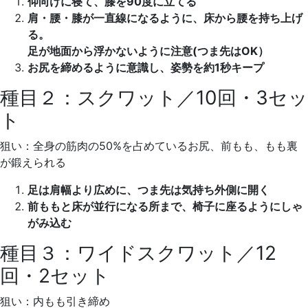
仰向けに寝て、膝を90度に立てる
肩・腰・膝が一直線になるように、床から腰を持ち上げ
る。
足が地面から浮かないように注意(つま先はOK）
お尻を締めるように意識し、姿勢を約1秒キープ
種目２：スクワット／10回・3セッ
ト
狙い：全身の筋肉の50%を占めているお尻、前もも、もも裏
が鍛えられる
足は肩幅より広めに、つま先は気持ち外側に開く
前ももと床が並行になる所まで、椅子に座るようにしゃ
がみ込む
種目３：ワイドスクワット／12
回・2セット
狙い：内もも引き締め