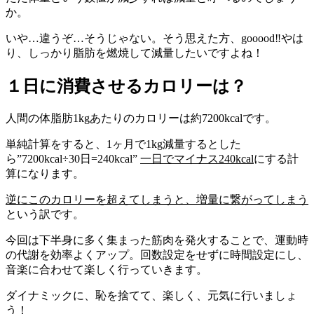
か。
いや…違うぞ…そうじゃない。そう思えた方、gooood‼
やは
り、しっかり脂肪を燃焼して減量したいですよね！
１日に消費させるカロリーは？
人間の体脂肪1kgあたりのカロリーは約7200kcalです。
単純計算をすると、1ヶ月で1kg減量するとした
ら”
7200kcal÷30日=240kcal”
一日でマイナス240kcal
にする計
算になります。
逆にこのカロリーを超えてしまうと、増量に繋がってしまう
という訳です。
今回は下半身に多く集まった筋肉を発火することで、運動時
の代謝を効率よくアップ。
回数設定をせずに時間設定にし、
音楽に合わせて楽しく行っていきます。
ダイナミックに、恥を捨てて、楽しく、元気に行いましょ
う！