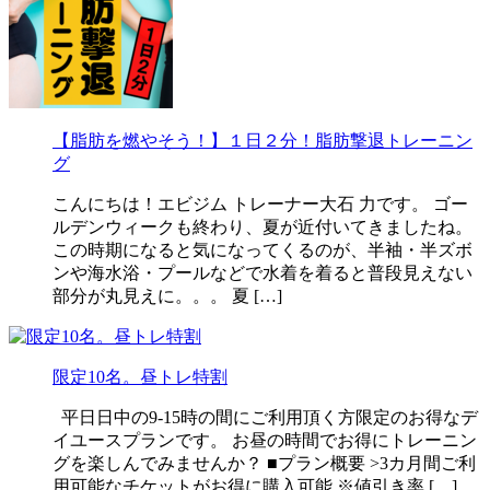
【脂肪を燃やそう！】１日２分！脂肪撃退トレーニン
グ
こんにちは！エビジム トレーナー大石 力です。 ゴー
ルデンウィークも終わり、夏が近付いてきましたね。
この時期になると気になってくるのが、半袖・半ズボ
ンや海水浴・プールなどで水着を着ると普段見えない
部分が丸見えに。。。 夏 […]
限定10名。昼トレ特割
平日日中の9-15時の間にご利用頂く方限定のお得なデ
イユースプランです。 お昼の時間でお得にトレーニン
グを楽しんでみませんか？ ■プラン概要 >3カ月間ご利
用可能なチケットがお得に購入可能 ※値引き率 […]