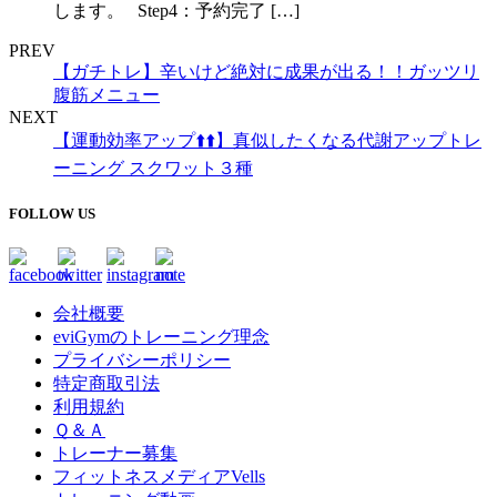
します。 Step4：予約完了 […]
PREV
【ガチトレ】辛いけど絶対に成果が出る！！ガッツリ
腹筋メニュー
NEXT
【運動効率アップ⬆️⬆️】真似したくなる代謝アップトレ
ーニング スクワット３種
FOLLOW US
会社概要
eviGymのトレーニング理念
プライバシーポリシー
特定商取引法
利用規約
Ｑ＆Ａ
トレーナー募集
フィットネスメディアVells