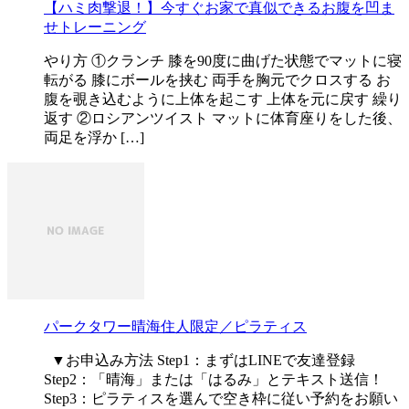
【ハミ肉撃退！】今すぐお家で真似できるお腹を凹ま
せトレーニング
やり方 ①クランチ 膝を90度に曲げた状態でマットに寝
転がる 膝にボールを挟む 両手を胸元でクロスする お
腹を覗き込むように上体を起こす 上体を元に戻す 繰り
返す ②ロシアンツイスト マットに体育座りをした後、
両足を浮か […]
パークタワー晴海住人限定／ピラティス
▼お申込み方法 Step1：まずはLINEで友達登録
Step2：「晴海」または「はるみ」とテキスト送信！
Step3：ピラティスを選んで空き枠に従い予約をお願い