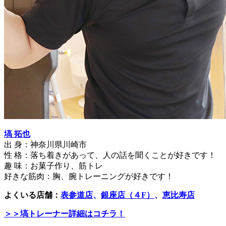
塙 拓也
出 身：神奈川県川崎市
性 格：落ち着きがあって、人の話を聞くことが好きです！
趣 味：お菓子作り、筋トレ
好きな筋肉：胸、腕トレーニングが好きです！
よくいる店舗：
表参道店
、
銀座店（４F）
、
恵比寿店
＞＞塙トレーナー詳細はコチラ！