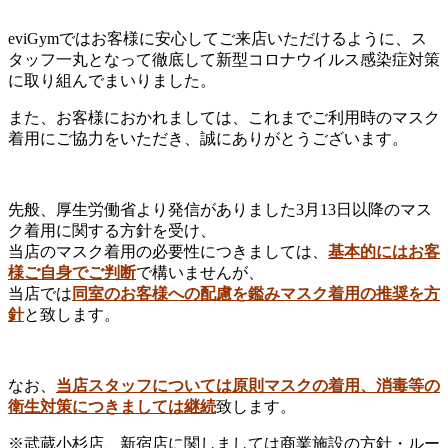
eviGymではお客様に安心してご来店いただけるように、ス
タッフ一丸となって徹底して新型コロナウイルス感染症対策
に取り組んでまいりました。
また、お客様におかれましては、これまでご利用時のマスク
着用にご協力をいただき、誠にありがとうございます。
先般、厚生労働省より発信がありました3月13日以降のマス
ク着用に関する方針を受け、
当店のマスク着用の必要性につきましては、
基本的にはお客
様ご自身でご判断
で構いませんが、
当店では
同室のお客様への配慮を鑑みマスク着用の推奨を方
針
と致します。
なお、
当店スタッフについては原則マスクの着用、消毒等の
衛生対策につきましては継続
致します。
※武蔵小杉店、新宿店に関しましては商業施設の方針・ルー