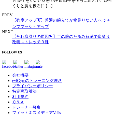
方 胡坐をかいた状態で座る 両手を後ろに組んで、ゆっ
くりと腕を後ろに […]
PREV
【強度アップ🏋️】普通の腕立てが物足りない人へ ジャ
ンププッシュアップ
NEXT
【それ肩凝りの原因🚨】二の腕のたるみ解消で肩凝り
改善ストレッチ３種
FOLLOW US
会社概要
eviGymのトレーニング理念
プライバシーポリシー
特定商取引法
利用規約
Ｑ＆Ａ
トレーナー募集
フィットネスメディアVells