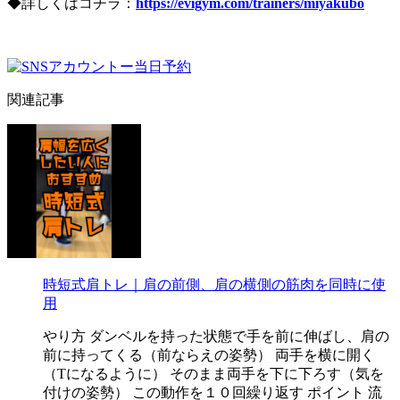
◆詳しくはコチラ：
https://evigym.com/trainers/miyakubo
関連記事
時短式肩トレ｜肩の前側、肩の横側の筋肉を同時に使
用
やり方 ダンベルを持った状態で手を前に伸ばし、肩の
前に持ってくる（前ならえの姿勢） 両手を横に開く
（Tになるように） そのまま両手を下に下ろす（気を
付けの姿勢） この動作を１０回繰り返す ポイント 流