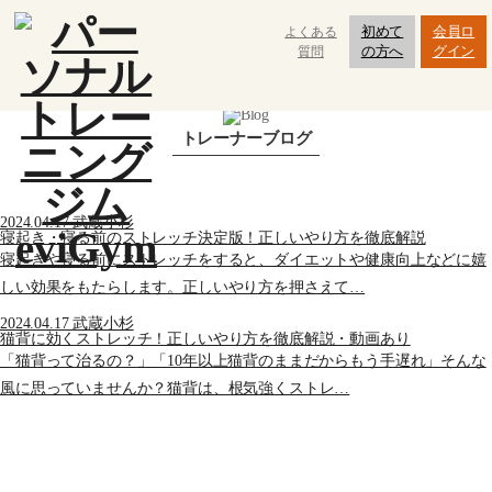
初めて
会員ロ
よくある
の方へ
グイン
質問
パーソナルジムeviGym
武蔵小杉
武蔵小杉 トレーナーブログ
トレーナーブログ
2024.04.17
武蔵小杉
寝起き・寝る前のストレッチ決定版！正しいやり方を徹底解説
寝起きや寝る前にストレッチをすると、ダイエットや健康向上などに嬉
しい効果をもたらします。正しいやり方を押さえて…
2024.04.17
武蔵小杉
猫背に効くストレッチ！正しいやり方を徹底解説・動画あり
「猫背って治るの？」「10年以上猫背のままだからもう手遅れ」そんな
風に思っていませんか？猫背は、根気強くストレ…