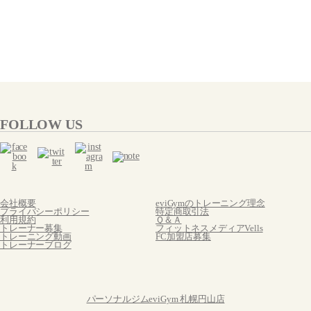
FOLLOW US
会社概要
eviGymのトレーニング理念
プライバシーポリシー
特定商取引法
利用規約
Ｑ＆Ａ
トレーナー募集
フィットネスメディアVells
トレーニング動画
FC加盟店募集
トレーナーブログ
パーソナルジムeviGym 札幌円山店