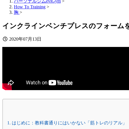
パーソナルジムeviGym
>
How To Training
>
胸
>
インクラインベンチプレスのフォーム
2020年07月13日
1. はじめに：教科書通りにはいかない「筋トレのリアル」