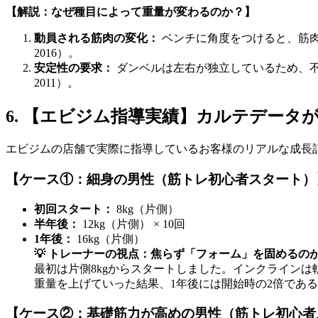
【解説：なぜ種目によって重量が変わるのか？】
動員される筋肉の変化：
ベンチに角度をつけると、筋肉量
2016）。
安定性の要求：
ダンベルは左右が独立しているため、不安定さ
2011）。
6. 【エビジム指導実績】カルテデー
エビジムの店舗で実際に指導しているお客様のリアルな成長
【ケース①：細身の男性（筋トレ初心者スタート）
初回スタート：
8kg（片側）
半年後：
12kg（片側） × 10回
1年後：
16kg（片側）
💡 トレーナーの視点：焦らず「フォーム」を固めるの
最初は片側8kgからスタートしました。インクライン
重量を上げていった結果、1年後には開始時の2倍である
【ケース②：基礎筋力が高めの男性（筋トレ初心者