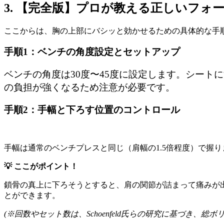
3. 【完全版】プロが教える正しいフォ
ここからは、胸の上部にバシッと効かせるための具体的な手
手順1：ベンチの角度設定とセットアップ
ベンチの角度は30度〜45度に設定します。シー
の負担が強くなるため注意が必要です。
手順2：手幅と下ろす位置のコントロール
手幅は通常のベンチプレスと同じ（肩幅の1.5倍程度）で握
💡 ここがポイント！
鎖骨の真上に下ろそうとすると、肩の関節が詰まって痛みが
とができます。
(※回数やセット数は、Schoenfeld氏らの研究に基づき、総