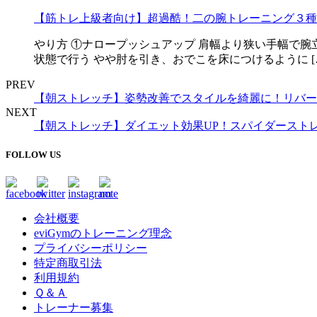
【筋トレ上級者向け】超過酷！二の腕トレーニング３種
やり方 ①ナロープッシュアップ 肩幅より狭い手幅で腕
状態で行う やや肘を引き、おでこを床につけるように [
PREV
【朝ストレッチ】姿勢改善でスタイルを綺麗に！リバー
NEXT
【朝ストレッチ】ダイエット効果UP！スパイダースト
FOLLOW US
会社概要
eviGymのトレーニング理念
プライバシーポリシー
特定商取引法
利用規約
Ｑ＆Ａ
トレーナー募集