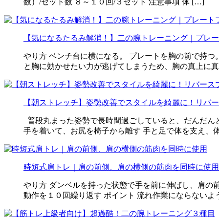
数）/セット数 ８～１０回/３セット 注意事項 体 […]
【気になるたるみ解消！】二の腕トレーニング｜プレー
やり方 ベンチ台に横になる。 プレートを胸の前で持つ
と胸に効かせたい力が逃げてしまうため、胸の真上に真 
【朝ストレッチ】姿勢改善でスタイルを綺麗に！リバー
普段丸まった姿勢で長時間過ごしていると、だんだんと
手を着いて、お尻を椅子から離す 手と足で体を支え、体 
時短式肩トレ｜肩の前側、肩の横側の筋肉を同時に使用
やり方 ダンベルを持った状態で手を前に伸ばし、肩の前
動作を１０回繰り返す ポイント 流れ作業にならないよう 