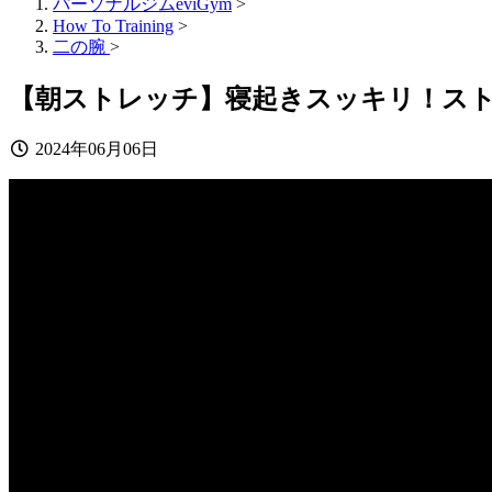
パーソナルジムeviGym
>
How To Training
>
二の腕
>
【朝ストレッチ】寝起きスッキリ！ス
2024年06月06日