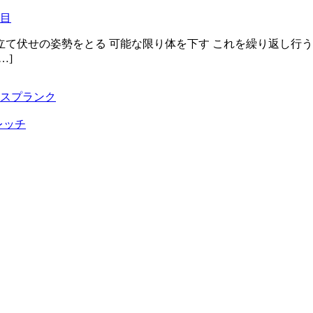
目
立て伏せの姿勢をとる 可能な限り体を下す これを繰り返し行
…]
スプランク
レッチ