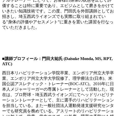
ナルトレーナー”にとって、お客様の身体の状態を正しく評
価することは特に重要であり、エビジムとして磨きをかけて
いきたい知識技術です。この度、門田氏を外部講師としてお
招きし、埼玉西武ライオンズでも実際に取り組まれてい
る”身体の評価やアセスメント”に重きを置いた講習を行なっ
ていただきました。
■講師プロフィール：門田大祐氏 (Daisuke Monda, MS, RPT,
ATC)
西日本リハビリテーション学院卒業、エンポリア州立大学卒
業、エンポリア州立大学大学院修了。理学療法士(日本)、米
国公認アスレティック・トレーナー(BOC-ATC)。2016年に日
本人メジャーリーガーの専属トレーナーとして活動した。現
在は、プロ野球・埼玉西武ライオンズにてヘッドリハビリテ
ーショントレーナーとして、主に選手のリハビリテーション
を担当している。また一般社団法人運動発達支援研究センタ
ーでも研究員を務めている。アスリートのリハビリテーショ