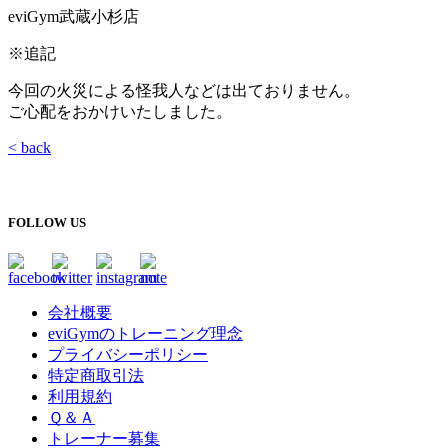
eviGym武蔵小杉店
※追記
今回の火災による怪我人などは出ておりません。
ご心配をおかけいたしました。
< back
FOLLOW US
会社概要
eviGymのトレーニング理念
プライバシーポリシー
特定商取引法
利用規約
Ｑ＆Ａ
トレーナー募集