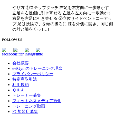
やり方 ①ステップタッチ 右足を右方向に一歩動かす
左足を右足側に引き寄せる 左足を左方向に一歩動かす
右足を左足に引き寄せる ②立位サイドベントニーアッ
プ 足は腰幅で手を頭の後ろに 膝を外側に開き、同じ側
の肘と膝をくっ […]
FOLLOW US
会社概要
eviGymのトレーニング理念
プライバシーポリシー
特定商取引法
利用規約
Ｑ＆Ａ
トレーナー募集
フィットネスメディアVells
トレーニング動画
FC加盟店募集