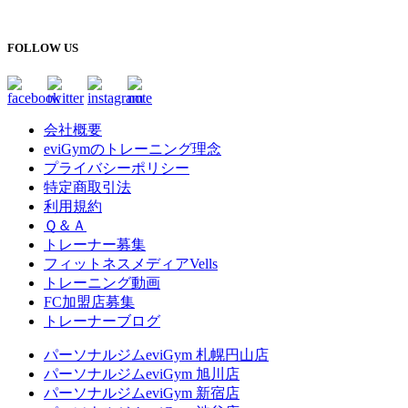
FOLLOW US
会社概要
eviGymのトレーニング理念
プライバシーポリシー
特定商取引法
利用規約
Ｑ＆Ａ
トレーナー募集
フィットネスメディアVells
トレーニング動画
FC加盟店募集
トレーナーブログ
パーソナルジムeviGym 札幌円山店
パーソナルジムeviGym 旭川店
パーソナルジムeviGym 新宿店