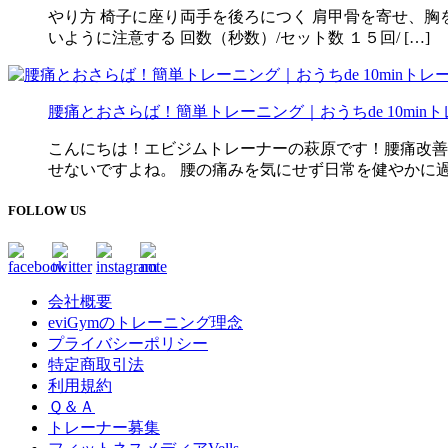
やり方 椅子に座り両手を後ろにつく 肩甲骨を寄せ、胸
いように注意する 回数（秒数）/セット数 １５回/ […]
腰痛とおさらば！簡単トレーニング｜おうちde 10min
こんにちは！エビジムトレーナーの萩原です！腰痛改善
せないですよね。 腰の痛みを気にせず日常を健やかに過ご
FOLLOW US
会社概要
eviGymのトレーニング理念
プライバシーポリシー
特定商取引法
利用規約
Ｑ＆Ａ
トレーナー募集