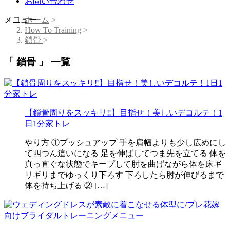
お問い合わせ
メニュー
ホーム
>
How To Training
>
鎖骨
>
「 鎖骨 」 一覧
【鎖骨周りをスッキリ‼️】目指せ！美しいデコルテ！1
日1分家トレ
やり方 ①プッシュアップ 手を肩幅よりも少し広めにし
て四つん這いになる 足を伸ばしてつま先を立てる 体を
真っ直ぐな状態でキープして肘を曲げながら体を床ギ
リギリまでゆっくり下ろす 下ろしたら肘が伸びるまで
体を持ち上げる ② […]