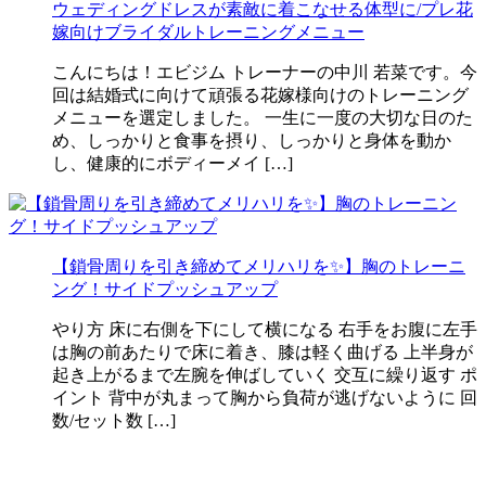
ウェディングドレスが素敵に着こなせる体型に/プレ花
嫁向けブライダルトレーニングメニュー
こんにちは！エビジム トレーナーの中川 若菜です。今
回は結婚式に向けて頑張る花嫁様向けのトレーニング
メニューを選定しました。 一生に一度の大切な日のた
め、しっかりと食事を摂り、しっかりと身体を動か
し、健康的にボディーメイ […]
【鎖骨周りを引き締めてメリハリを✨】胸のトレーニ
ング！サイドプッシュアップ
やり方 床に右側を下にして横になる 右手をお腹に左手
は胸の前あたりで床に着き、膝は軽く曲げる 上半身が
起き上がるまで左腕を伸ばしていく 交互に繰り返す ポ
イント 背中が丸まって胸から負荷が逃げないように 回
数/セット数 […]