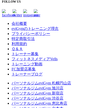
FOLLOW US
会社概要
eviGymのトレーニング理念
プライバシーポリシー
特定商取引法
利用規約
Ｑ＆Ａ
トレーナー募集
フィットネスメディアVells
トレーニング動画
FC加盟店募集
トレーナーブログ
パーソナルジムeviGym 札幌円山店
パーソナルジムeviGym 旭川店
パーソナルジムeviGym 新宿店
パーソナルジムeviGym 渋谷店
パーソナルジムeviGym 恵比寿店