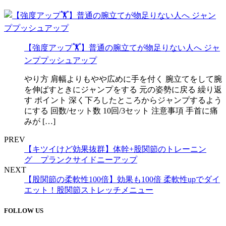
【強度アップ🏋️】普通の腕立てが物足りない人へ ジャ
ンププッシュアップ
やり方 肩幅よりもやや広めに手を付く 腕立てをして腕
を伸ばすときにジャンプをする 元の姿勢に戻る 繰り返
す ポイント 深く下ろしたところからジャンプするよう
にする 回数/セット数 10回/3セット 注意事項 手首に痛
みが […]
PREV
【キツイけど効果抜群】体幹+股関節のトレーニン
グ プランクサイドニーアップ
NEXT
【股関節の柔軟性100倍】効果も100倍 柔軟性upでダイ
エット！股関節ストレッチメニュー
FOLLOW US