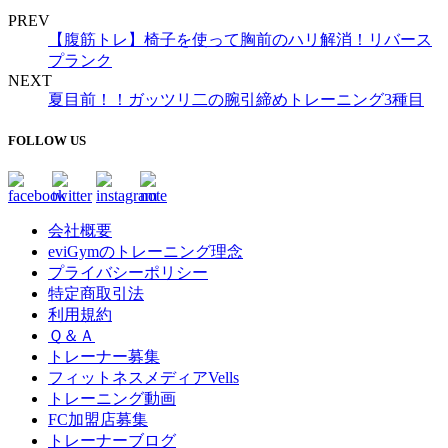
PREV
【腹筋トレ】椅子を使って胸前のハリ解消！リバース
プランク
NEXT
夏目前！！ガッツリ二の腕引締めトレーニング3種目
FOLLOW US
会社概要
eviGymのトレーニング理念
プライバシーポリシー
特定商取引法
利用規約
Ｑ＆Ａ
トレーナー募集
フィットネスメディアVells
トレーニング動画
FC加盟店募集
トレーナーブログ