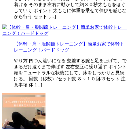
着ける そのまま左右に動かして約３０秒太ももをほぐ
していく ポイント 太ももに体重を乗せて伸びを感じな
がら行う セット […]
【体幹・肩・股関節トレーニング】簡単お家で体幹ト
レーニング！バードドッグ
やり方 四つん這いになる 交差する腕と足を上げて、で
きるだけ遠くまで伸ばす 左右交互に繰り返す ポイント
頭をニュートラルな状態にして、床をしっかりと見続
ける。 回数（秒数）/セット数 ８～１０回/３セット 注
意事項 体 […]