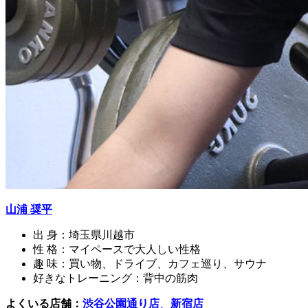
山浦 奨平
出 身
：埼玉県川越市
性 格
：マイペースで大人しい性格
趣 味
：買い物、ドライブ、カフェ巡り、サウナ
好きなトレーニング
：背中の筋肉
よくいる店舗：
渋谷公園通り店
、
新宿店