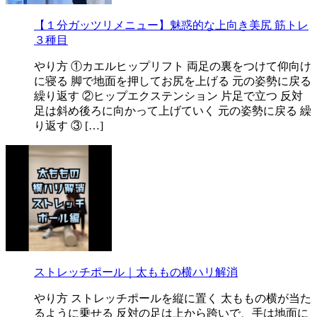
【１分ガッツリメニュー】魅惑的な上向き美尻 筋トレ
３種目
やり方 ①カエルヒップリフト 両足の裏をつけて仰向け
に寝る 脚で地面を押してお尻を上げる 元の姿勢に戻る
繰り返す ②ヒップエクステンション 片足で立つ 反対
足は斜め後ろに向かって上げていく 元の姿勢に戻る 繰
り返す ③ […]
ストレッチポール｜太ももの横ハリ解消
やり方 ストレッチポールを縦に置く 太ももの横が当た
るように乗せる 反対の足は上から跨いで、手は地面に