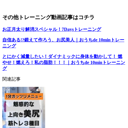
その他トレーニング動画記事はコチラ
お正月太り解消スペシャル！7Daysトレーニング
自信ある!?鍛えて作ろう、お尻美人｜おうちde 10minトレー
ニング
とにかく減量したい！ダイナミックに身体を動かして！ 燃
やせ！燃えろ！私の脂肪！！！｜おうちde 10minトレーニン
グ
関連記事