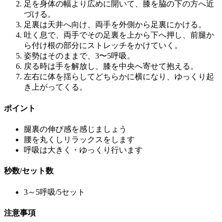
足を身体の幅より広めに開いて、膝を脇の下の方へ近
づける。
足裏は天井へ向け、両手を外側から足裏にかける。
吐く息で、両手でその足裏を上から下へ押し、前腿か
ら付け根の部分にストレッチをかけていく。
姿勢はそのままで、3〜5呼吸。
戻る時は手を解放し、膝を中央へ寄せて抱える。
左右に体を揺らしてどちらかに横になり、ゆっくり起
き上がってくる。
ポイント
腿裏の伸び感を感じましょう
腰を丸くしリラックスをします
呼吸は大きく・ゆっくり行います
秒数/セット数
3～5呼吸/5セット
注意事項