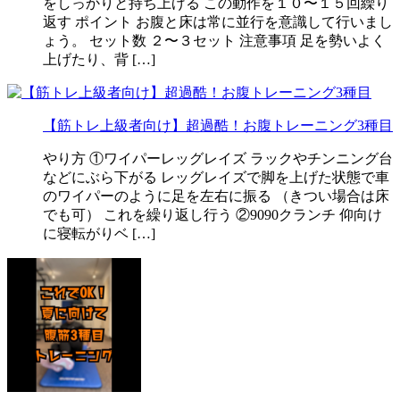
をしっかりと持ち上げる この動作を１０〜１５回繰り
返す ポイント お腹と床は常に並行を意識して行いまし
ょう。 セット数 ２〜３セット 注意事項 足を勢いよく
上げたり、背 […]
【筋トレ上級者向け】超過酷！お腹トレーニング3種目
やり方 ①ワイパーレッグレイズ ラックやチンニング台
などにぶら下がる レッグレイズで脚を上げた状態で車
のワイパーのように足を左右に振る （きつい場合は床
でも可） これを繰り返し行う ②9090クランチ 仰向け
に寝転がりベ […]