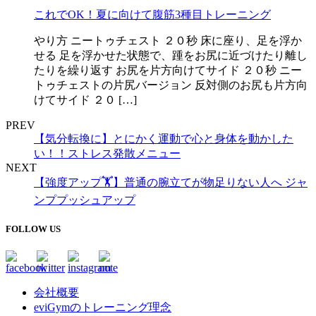
これでOK！夏に向けて腹筋3種目トレーニング
やり方 ニートゥチェスト ２０秒 床に座り、足を浮か
せる 足を浮かせた状態で、踵をお尻に近づけたり離し
たりを繰り返す お尻を片方向けてサイド ２０秒 ニー
トゥチェストの片尻バージョン 反対側のお尻も片方向
けてサイド ２０ […]
PREV
【気分転換に】とにかく運動で心と身体を動かした
い！！ストレス発散メニュー
NEXT
【強度アップ🏋️】普通の腕立てが物足りない人へ ジャ
ンププッシュアップ
FOLLOW US
会社概要
eviGymのトレーニング理念