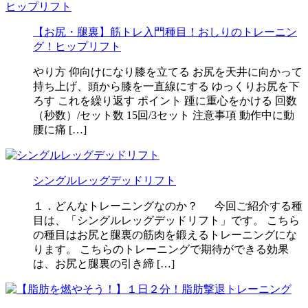
【お尻・腿裏】筋トレ入門種目！おしりのトレーニン
グ！ヒップリフト
やり方 仰向けになり膝を立てる お尻を天井に向かって
持ち上げ、頭から膝を一直線にする ゆっくりお尻を下
ろす これを繰り返す ポイント 踵に重心をかける 回数
（秒数）/セット数 15回/3セット 注意事項 動作中に動
腰に痛 […]
シングルレッグデッドリフト
１．どんなトレーニングなのか？ 今回ご紹介する種
目は、「シングルレッグデッドリフト」です。 こちら
の種目はお尻と腿裏の筋肉を鍛えるトレーニングにな
ります。 こちらのトレーニングで期待ができる効果
は、お尻と腿裏の引き締 […]