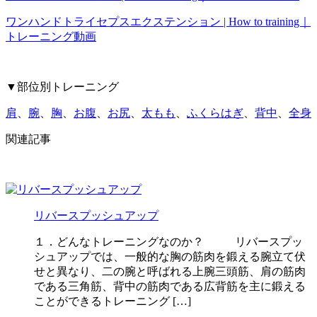
ワンハンドトライセプスエクステンション | How to training｜
トレーニング動画
▼部位別トレーニング
肩
、
腕
、
胸
、
お腹
、
お尻
、
太もも
、
ふくらはぎ
、
背中
、
全身
関連記事
リバースプッシュアップ
１．どんなトレーニングなのか？ リバースプッ
シュアップでは、一般的な胸の筋肉を鍛える腕立て伏
せと異なり、二の腕と呼ばれる上腕三頭筋、肩の筋肉
である三角筋、背中の筋肉である広背筋を主に鍛える
ことができるトレーニング […]