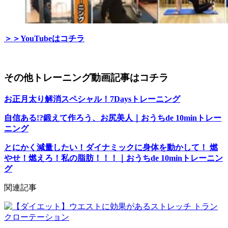
＞＞YouTubeはコチラ
その他トレーニング動画記事はコチラ
お正月太り解消スペシャル！7Daysトレーニング
自信ある!?鍛えて作ろう、お尻美人｜おうちde 10minトレー
ニング
とにかく減量したい！ダイナミックに身体を動かして！ 燃
やせ！燃えろ！私の脂肪！！！｜おうちde 10minトレーニン
グ
関連記事