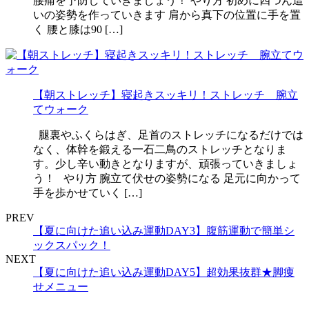
腰痛を予防していきましょう！ やり方 初めに四つん這
いの姿勢を作っていきます 肩から真下の位置に手を置
く 腰と膝は90 […]
【朝ストレッチ】寝起きスッキリ！ストレッチ 腕立
てウォーク
腿裏やふくらはぎ、足首のストレッチになるだけでは
なく、体幹を鍛える一石二鳥のストレッチとなりま
す。少し辛い動きとなりますが、頑張っていきましょ
う！ やり方 腕立て伏せの姿勢になる 足元に向かって
手を歩かせていく […]
PREV
【夏に向けた追い込み運動DAY3】腹筋運動で簡単シ
ックスパック！
NEXT
【夏に向けた追い込み運動DAY5】超効果抜群★脚痩
せメニュー