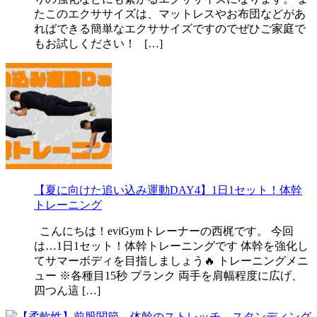
たこのエクササイズは、マットレスやお布団などがあ
ればできる簡単なエクササイズですのでぜひご家庭で
もお試しください！ […]
【夏に向けた追い込み運動DAY4】1日1セット！体幹
トレーニング
こんにちは！eviGymトレーナーの西梶です。 今回
は…1日1セット！体幹トレーニングです 体幹を強化し
てサマーボディを目指しましょう🔥 トレーニングメニ
ュー ※各種目15秒 プランク 両手を肩幅程度に広げ、
四つん這 […]