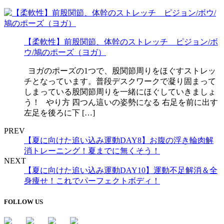
【柔軟性】前股関節、体幹のストレッチ ピジョン/ボ
ウ/鳩のポーズ（ヨガ）
ヨガのポーズの1つで、股関節周りをほぐすストレッ
チとなっています。普段デスクワークで凝り固まって
しまっている股関節周りを一緒にほぐしていきましょ
う！ やり方 四つん這いの姿勢になる 右足を前に出す
左足を後ろに下 […]
PREV
【夏に向けた追い込み運動DAY8】お腹の浮き輪肉解
消トレーニング！夏までに無くそう！
NEXT
【夏に向けた追い込み運動DAY10】運動不足解消＆全
身痩せ！これでパーフェクトボディ！
FOLLOW US