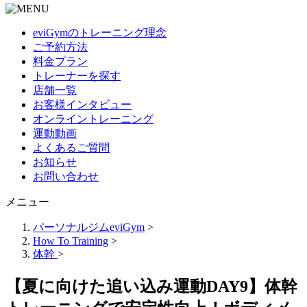
eviGymのトレーニング理念
ご予約方法
料金プラン
トレーナーを探す
店舗一覧
お客様インタビュー
オンライントレーニング
運動動画
よくあるご質問
お知らせ
お問い合わせ
メニュー
パーソナルジムeviGym
>
How To Training
>
体幹
>
【夏に向けた追い込み運動DAY9】体幹