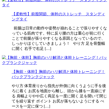
【柔軟性】前股関節、体幹のストレッチ スタンディ
ングタイ
前腿は日常の動作や姿勢が崩れることで張りやすくな
っている筋肉です。特に反り腰の方は重心が前に行く
ことで前腿が張りやすくなる原因となっているので、
しっかりほぐしていきましょう！ やり方 足を骨盤幅
に開く 右手で右足 […]
【胸前・体幹】胸前のハリ解消と体幹トレーニング！
バックプランクジャック
やり方 体育座りから指先が外側に向くうように手を後
ろに着く お尻を地面から離し、頭から膝を一直線にす
る 肩幅よりやや広く両足を一度に開く 足を開いて閉じ
てを繰り返す ポイント お尻が落ちないようにする ぺ
ースを一定に保つ […]