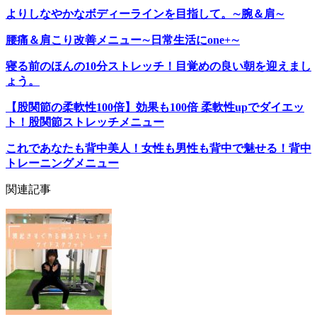
よりしなやかなボディーラインを目指して。∼腕＆肩∼
腰痛＆肩こり改善メニュー∼日常生活にone+∼
寝る前のほんの10分ストレッチ！目覚めの良い朝を迎えまし
ょう。
【股関節の柔軟性100倍】効果も100倍 柔軟性upでダイエッ
ト！股関節ストレッチメニュー
これであなたも背中美人！女性も男性も背中で魅せる！背中
トレーニングメニュー
関連記事