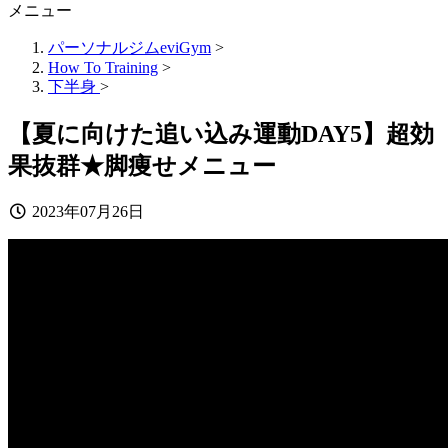
メニュー
パーソナルジムeviGym
>
How To Training
>
下半身
>
【夏に向けた追い込み運動DAY5】超効
果抜群★脚痩せメニュー
2023年07月26日