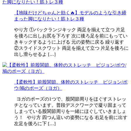
【地味だけどちゃんと効く🔥】モデルのような引き締
まった脚になりたい！筋トレ３種
やり方 ①バックランジキック 両足を揃えて立つ 片足
を後ろに出しお尻を下ろす 次に後ろ足を前にもってい
きキックするように上げる 元の姿勢に戻る 繰り返す
②スライドスクワット 両足を揃えて立つ 片足を後ろに
出し滑らせるよ […]
【柔軟性】前股関節、体幹のストレッチ ピジョン/ボ
ウ/鳩のポーズ（ヨガ）
ヨガのポーズの1つで、股関節周りをほぐすストレッ
チとなっています。普段デスクワークで凝り固まって
しまっている股関節周りを一緒にほぐしていきましょ
う！ やり方 四つん這いの姿勢になる 右足を前に出す
左足を後ろに下 […]