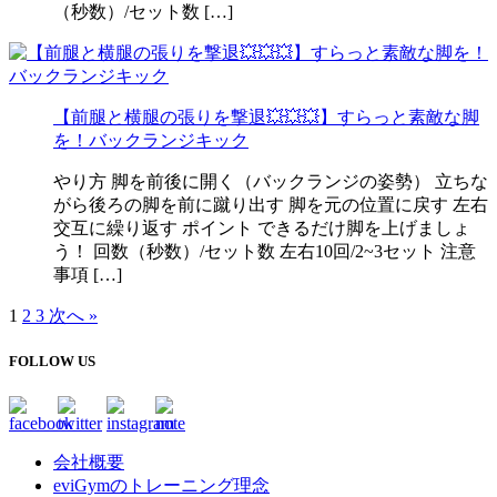
（秒数）/セット数 […]
【前腿と横腿の張りを撃退💥💥💥】すらっと素敵な脚
を！バックランジキック
やり方 脚を前後に開く（バックランジの姿勢） 立ちな
がら後ろの脚を前に蹴り出す 脚を元の位置に戻す 左右
交互に繰り返す ポイント できるだけ脚を上げましょ
う！ 回数（秒数）/セット数 左右10回/2~3セット 注意
事項 […]
1
2
3
次へ »
FOLLOW US
会社概要
eviGymのトレーニング理念