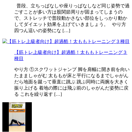
普段、立ちっぱなしや座りっぱなしなど同じ姿勢で過
ごすことが多い方は股関節周りが固まってしまうの
で、ストレッチで普段動かさない部位をしっかり動か
してダイエット効果を上げていきましょう。 やり方
四つん這いの姿勢にな […]
【筋トレ上級者向け】超過酷！太ももトレーニング３
種目
やり方 ①スクワットジャンプ 脚を肩幅に開き前を向い
たまましゃがむ 太ももが床と平行になるまでしゃがん
だら地面を蹴って垂直に跳ぶ 跳ぶ同時に両腕を大きく
振り上げる 着地の際には飛ぶ前のしゃがんだ姿勢に戻
る これを繰り返す […]