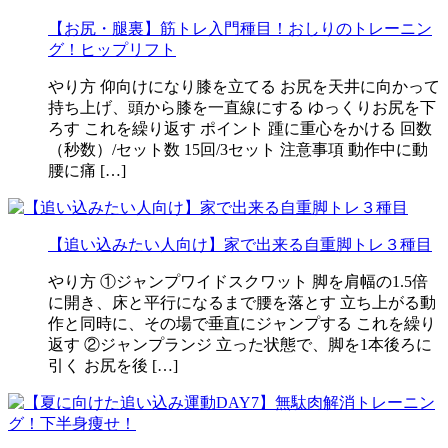
【お尻・腿裏】筋トレ入門種目！おしりのトレーニン
グ！ヒップリフト
やり方 仰向けになり膝を立てる お尻を天井に向かって
持ち上げ、頭から膝を一直線にする ゆっくりお尻を下
ろす これを繰り返す ポイント 踵に重心をかける 回数
（秒数）/セット数 15回/3セット 注意事項 動作中に動
腰に痛 […]
【追い込みたい人向け】家で出来る自重脚トレ３種目
やり方 ①ジャンプワイドスクワット 脚を肩幅の1.5倍
に開き、床と平行になるまで腰を落とす 立ち上がる動
作と同時に、その場で垂直にジャンプする これを繰り
返す ②ジャンプランジ 立った状態で、脚を1本後ろに
引く お尻を後 […]