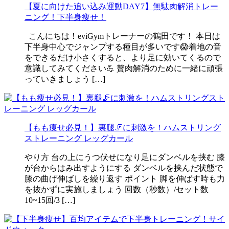
【夏に向けた追い込み運動DAY7】無駄肉解消トレー
ニング！下半身痩せ！
こんにちは！eviGymトレーナーの鶴田です！ 本日は
下半身中心でジャンプする種目が多いです😱着地の音
をできるだけ小さくすると、より足に効いてくるので
意識してみてください💪 贅肉解消のために一緒に頑張
っていきましょう […]
【もも痩せ必見！】裏腿🦵に刺激を！ハムストリング
ストレーニング レッグカール
やり方 台の上にうつ伏せになり足にダンベルを挟む 膝
が台からはみ出すようにする ダンベルを挟んだ状態で
膝の曲げ伸ばしを繰り返す ポイント 脚を伸ばす時も力
を抜かずに実施しましょう 回数（秒数）/セット数
10~15回/3 […]